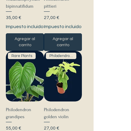
bipinnatifidum
pittieri
Precio
Precio
35,00 €
27,00 €
Impuesto incluido
Impuesto incluido
Agregar al
Agregar al
carrito
carrito
Rare Plants
Philodendrons
Philodendron
Philodendron
grandipes
golden violin
Precio
Precio
55,00 €
27,00 €