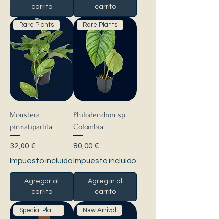
carrito
carrito
Rare Plants
Rare Plants
Monstera
Philodendron sp.
pinnatipartita
Colombia
Precio
Precio
32,00 €
80,00 €
Impuesto incluido
Impuesto incluido
Agregar al
Agregar al
carrito
carrito
Special Plants
New Arrival