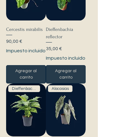
Cercestis mirabilis
Dieffenbachia
reflector
Precio
90,00 €
Precio
35,00 €
Impuesto incluido
Impuesto incluido
Agregar al
Agregar al
carrito
carrito
Dieffenbachia
Alocasias