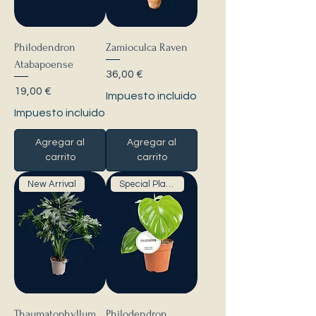
Philodendron
Zamioculca Raven
Atabapoense
Precio
36,00 €
Precio
19,00 €
Impuesto incluido
Impuesto incluido
Agregar al
Agregar al
carrito
carrito
New Arrival
Special Plants
Thaumatophyllum
Philodendron