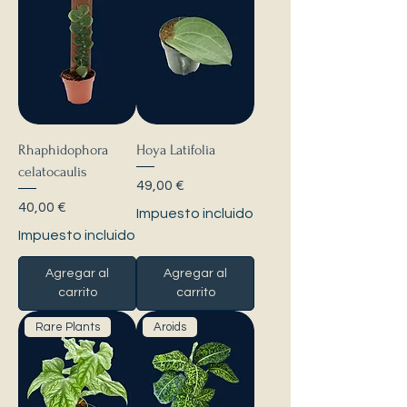
Rhaphidophora
Hoya Latifolia
celatocaulis
Precio
49,00 €
Precio
40,00 €
Impuesto incluido
Impuesto incluido
Agregar al
Agregar al
carrito
carrito
Rare Plants
Aroids