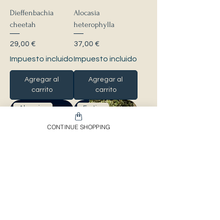
Dieffenbachia
Alocasia
cheetah
heterophylla
Precio
Precio
29,00 €
37,00 €
Impuesto incluido
Impuesto incluido
Agregar al
Agregar al
carrito
carrito
Alocasias
Exotics
CONTINUE SHOPPING
Alocasia chantrieri
Pterisanthes sp.
Sanggau
Precio
28,00 €