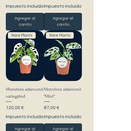
Impuesto incluido
Impuesto incluido
Agregar al
Agregar al
carrito
carrito
Rare Plants
Rare Plants
Monstera adansonii
Monstera adansonii
variegated
"Mint"
Precio
Precio
120,00 €
87,00 €
Impuesto incluido
Impuesto incluido
Agregar al
Agregar al