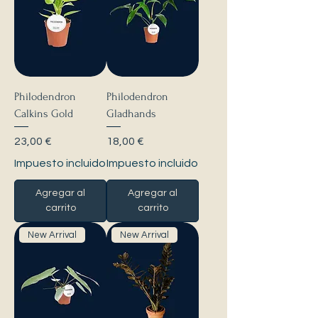
Philodendron
Philodendron
Calkins Gold
Gladhands
Precio
Precio
23,00 €
18,00 €
Impuesto incluido
Impuesto incluido
Agregar al
Agregar al
carrito
carrito
New Arrival
New Arrival