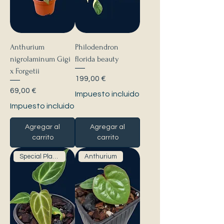
Anthurium
Philodendron
nigrolaminum Gigi
florida beauty
x Forgetii
Precio
199,00 €
Precio
69,00 €
Impuesto incluido
Impuesto incluido
Agregar al
Agregar al
carrito
carrito
Special Plants
Anthurium