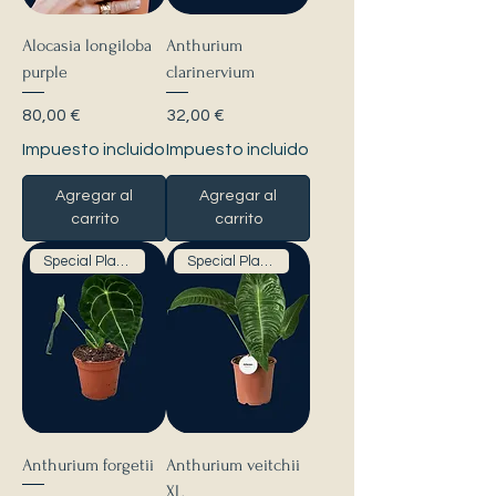
Alocasia longiloba
Anthurium
purple
clarinervium
Precio
Precio
80,00 €
32,00 €
Impuesto incluido
Impuesto incluido
Agregar al
Agregar al
carrito
carrito
Special Plants
Special Plants
Anthurium forgetii
Anthurium veitchii
XL