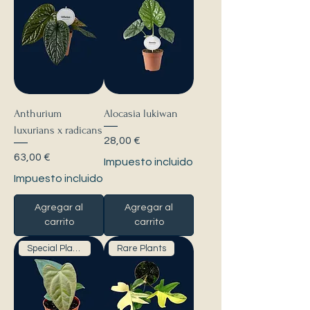
Anthurium
Alocasia lukiwan
luxurians x radicans
Precio
28,00 €
Precio
63,00 €
Impuesto incluido
Impuesto incluido
Agregar al
Agregar al
carrito
carrito
Special Plants
Rare Plants