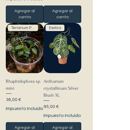
Agregar al
Agregar al
carrito
carrito
Terrarium Plants
Exotics
Rhaphidophora sp.
Anthurium
mini
crystallinum Silver
Blush XL
Precio
36,00 €
Precio
95,00 €
Impuesto incluido
Impuesto incluido
Agregar al
Agregar al