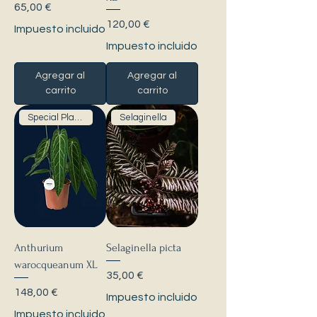
Precio
65,00 €
Precio
120,00 €
Impuesto incluido
Impuesto incluido
Agregar al
Agregar al
carrito
carrito
Special Plants
Selaginella
Anthurium
Selaginella picta
warocqueanum XL
Precio
35,00 €
Precio
148,00 €
Impuesto incluido
Impuesto incluido