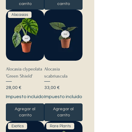
carrito
carrito
Alocasias
Alocasia clypeolata
Alocasia
'Green Shield'
scabriuscula
Precio
Precio
28,00 €
33,00 €
Impuesto incluido
Impuesto incluido
Agregar al
Agregar al
carrito
carrito
Exotics
Rare Plants