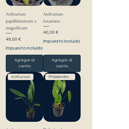
Anthurium
Anthurium
papillilaminum x
luxurians
magnificum
Precio
40,00 €
Precio
49,00 €
Impuesto incluido
Impuesto incluido
Agregar al
Agregar al
carrito
carrito
Anthurium
Philodendrons