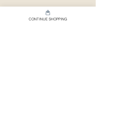
CONTINUE SHOPPING
Envíos & Devoluciones​
Información Importante
Servicio Al Cliente
Métodos de Pago