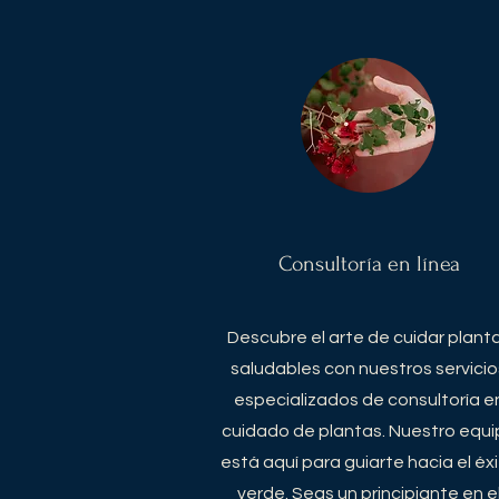
Consultoría en línea
Descubre el arte de cuidar plant
saludables con nuestros servicio
especiali
zados de c
onsulto
ría
e
cuidado de plantas. Nuestro equi
está aquí para guiarte hacia el éx
verde. Seas un principiante e
n e