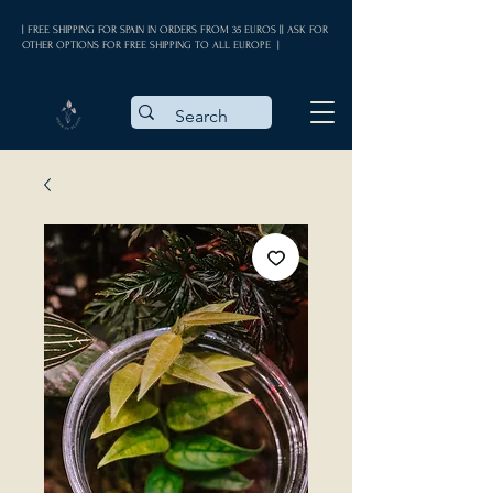
| FREE SHIPPING FOR SPAIN IN ORDERS FROM 35 EUROS || ASK FOR
OTHER OPTIONS FOR FREE SHIPPING TO ALL EUROPE |