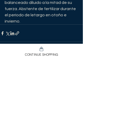
balanceado diluido a la mitad de su 
fuerza. Abstente de fertilizar durante 
el período de letargo en otoño e 
invierno.
CONTINUE SHOPPING
Ver todo
Entradas recientes