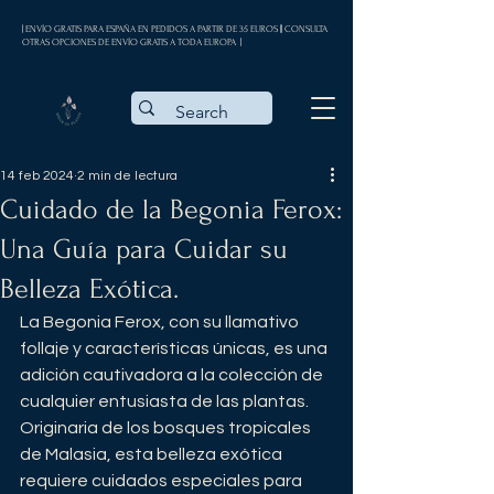
| ENVÍO GRATIS PARA ESPAÑA EN PEDIDOS A PARTIR DE 35 EUROS || CONSULTA
OTRAS OPCIONES DE ENVÍO GRATIS A TODA EUROPA |
14 feb 2024
2 min de lectura
Cuidado de la Begonia Ferox:
Una Guía para Cuidar su
Belleza Exótica.
La Begonia Ferox, con su llamativo 
follaje y características únicas, es una 
adición cautivadora a la colección de 
cualquier entusiasta de las plantas. 
Originaria de los bosques tropicales 
de Malasia, esta belleza exótica 
requiere cuidados especiales para 