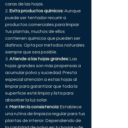
caras de las hojas.
2. 
Evita productos químicos:
 Aunque 
puede ser tentador recurrir a 
productos comerciales para limpiar 
tus plantas, muchos de ellos 
contienen químicos que pueden ser 
dañinos. Opta por métodos naturales 
siempre que sea posible.
3. 
Atiende a las hojas grandes:
 Las 
hojas grandes son más propensas a 
acumular polvo y suciedad. Presta 
especial atención a estas hojas al 
limpiar para garantizar que toda la 
superficie esté limpia y lista para 
absorber la luz solar.
4. 
Mantén la consistencia:
 Establece 
una rutina de limpieza regular para tus 
plantas de interior. Dependiendo de 
la cantidad de polvo en tu hogar y de 