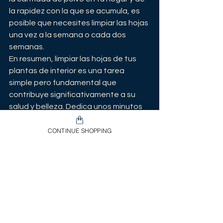
la rapidez con la que se acumula, es 
posible que necesites limpiar las hojas 
una vez a la semana o cada dos 
semanas.
En resumen, limpiar las hojas de tus 
plantas de interior es una tarea 
simple pero fundamental que 
contribuye significativamente a su 
salud y belleza. Dedica unos minutos 
de tu tiempo cada semana a este 
cuidado básico y verás cómo tus 
CONTINUE SHOPPING
plantas te lo agradecen con un 
crecimiento exuberante y hojas 
radiantes.