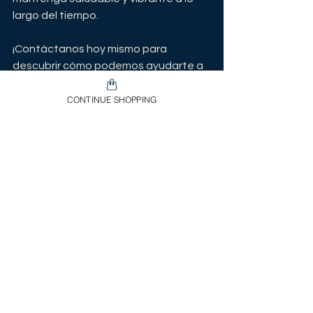
largo del tiempo.
¡Contáctanos hoy mismo para 
descubrir cómo podemos ayudarte a 
integrar el diseño biofilíco en tu 
espacio!
CONTINUE SHOPPING
Ver todo
Entradas recientes